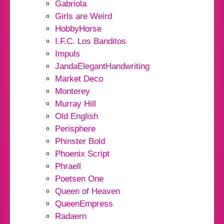
Gabriola
Girls are Weird
HobbyHorse
I.F.C. Los Banditos
Impuls
JandaElegantHandwriting
Market Deco
Monterey
Murray Hill
Old English
Perisphere
Phinster Bold
Phoenix Script
Phraell
Poetsen One
Queen of Heaven
QueenEmpress
Radaern