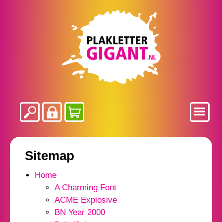
Sitemap
Home
A Charming Font
ACME Explosive
BN Year 2000