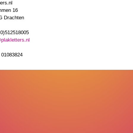
ers.nl
mmen 16
G Drachten
(0)512518005
plakletters.nl
. 01083824