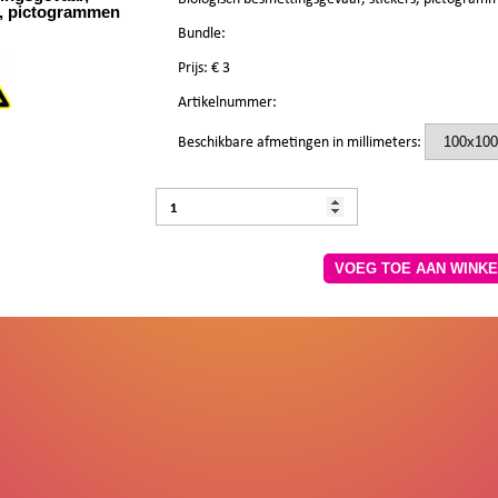
s, pictogrammen
Bundle:
Prijs: €
3
Artikelnummer:
Beschikbare afmetingen in millimeters:
VOEG TOE AA