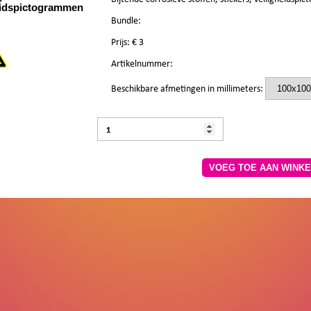
eidspictogrammen
Bundle:
Prijs: €
3
Artikelnummer:
Beschikbare afmetingen in millimeters:
VOEG TOE AA