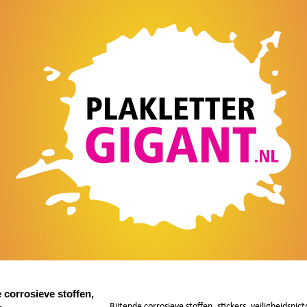
 corrosieve stoffen,
,